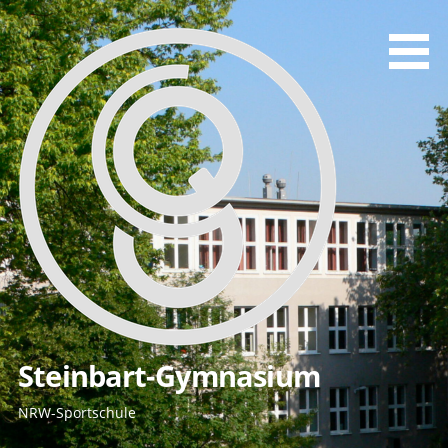
Zum
Inhalt
springen
Steinbart-Gymnasium
NRW-Sportschule