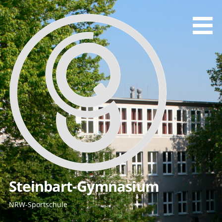
Zum
Inhalt
springen
Steinbart-Gymnasium
NRW-Sportschule