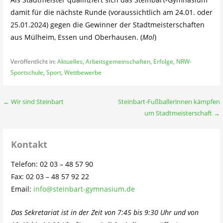
damit für die nächste Runde (voraussichtlich am 24.01. oder
25.01.2024) gegen die Gewinner der Stadtmeisterschaften
aus Mülheim, Essen und Oberhausen. (
Mol
)
Veröffentlicht in:
Aktuelles
,
Arbeitsgemeinschaften
,
Erfolge
,
NRW-
Sportschule
,
Sport
,
Wettbewerbe
Beitragsnavigation
← Wir sind Steinbart
Steinbart-Fußballerinnen kämpfen
um Stadtmeisterschaft →
Kontakt
Telefon: 02 03 – 48 57 90
Fax: 02 03 – 48 57 92 22
Email:
info@steinbart-gymnasium.de
Das Sekretariat ist in der Zeit von 7:45 bis 9:30 Uhr und von