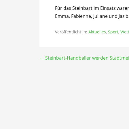
Für das Steinbart im Einsatz waren
Emma, Fabienne, Juliane und Jaziba
Veröffentlicht in:
Aktuelles
,
Sport
,
Wet
Beitragsnavigation
← Steinbart-Handballer werden Stadtmei