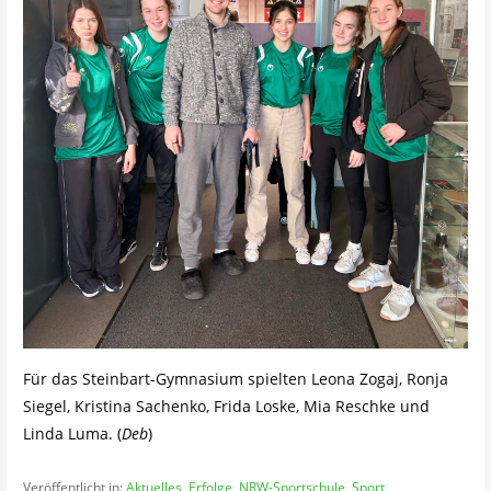
Für das Steinbart-Gymnasium spielten Leona Zogaj, Ronja
Siegel, Kristina Sachenko, Frida Loske, Mia Reschke und
Linda Luma. (
Deb
)
Veröffentlicht in:
Aktuelles
,
Erfolge
,
NRW-Sportschule
,
Sport