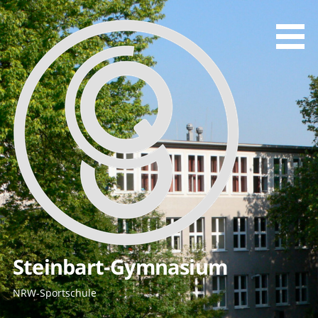
Zum
Inhalt
springen
Steinbart-Gymnasium
NRW-Sportschule