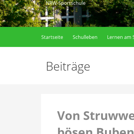
NRW-Sportschule
Startseite
Schulleben
Lernen am S
Beiträge
Von Struwwe
bösen Bube