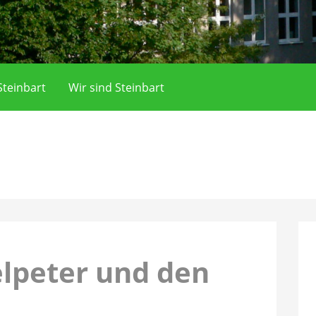
teinbart
Wir sind Steinbart
lpeter und den
n…