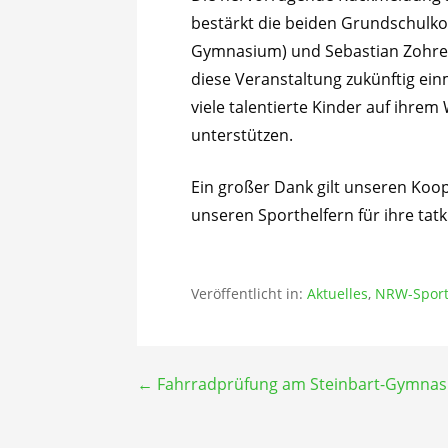
bestärkt die beiden Grundschulko
Gymnasium) und Sebastian Zohre
diese Veranstaltung zukünftig ei
viele talentierte Kinder auf ihrem
unterstützen.
Ein großer Dank gilt unseren Koo
unseren Sporthelfern für ihre tat
Veröffentlicht in:
Aktuelles
,
NRW-Sport
Beitragsnavigation
← Fahrradprüfung am Steinbart-Gymna