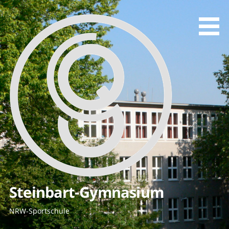
Zum
Inhalt
springen
Steinbart-Gymnasium
NRW-Sportschule