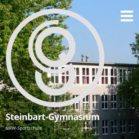
Zum
Inhalt
springen
Steinbart-Gymnasium
NRW-Sportschule