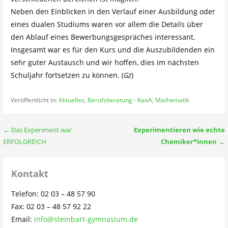
Neben den Einblicken in den Verlauf einer Ausbildung oder
eines dualen Studiums waren vor allem die Details über
den Ablauf eines Bewerbungsgespräches interessant.
Insgesamt war es für den Kurs und die Auszubildenden ein
sehr guter Austausch und wir hoffen, dies im nächsten
Schuljahr fortsetzen zu können. (
Gz
)
Veröffentlicht in:
Aktuelles
,
Berufsberatung - KaoA
,
Mathematik
Beitragsnavigation
← Das Experiment war
Experimentieren wie echte
ERFOLGREICH
Chemiker*innen
→
Kontakt
Telefon: 02 03 – 48 57 90
Fax: 02 03 – 48 57 92 22
Email:
info@steinbart-gymnasium.de