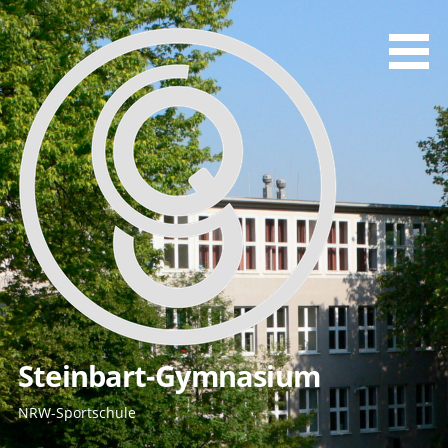
Zum
Inhalt
springen
Steinbart-Gymnasium
NRW-Sportschule