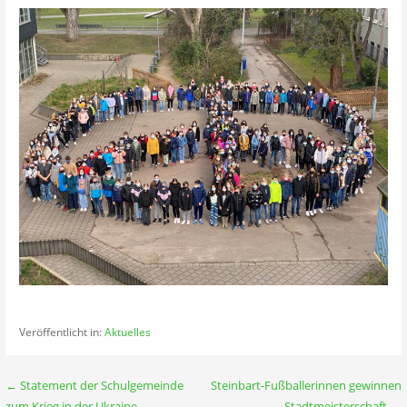
Veröffentlicht in:
Aktuelles
Beitragsnavigation
← Statement der Schulgemeinde
Steinbart-Fußballerinnen gewinnen
zum Krieg in der Ukraine
Stadtmeisterschaft →