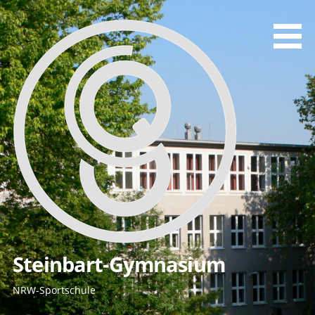
Zum
Inhalt
springen
Steinbart-Gymnasium
NRW-Sportschule