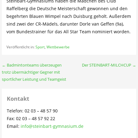
Steinbart-Gymnasiums haben die Mädchen des Club
Raffelberg die Deutsche Meisterschaft gewonnen und den
begehrten Blauen Wimpel nach Duisburg geholt. Außerdem
sind zwei der CR-Mädels, darunter Dorle van Geffen (9a),
vom Bundestrainer für das All Star Team nominiert worden.
Veröffentlicht in:
Sport
,
Wettbewerbe
Beitragsnavigation
← Badmintonteams überzeugen
Der STEINBART-MILCHCUP →
trotz übermächtiger Gegner mit
sportlicher Leistung und Teamgeist
Kontakt
Telefon: 02 03 – 48 57 90
Fax: 02 03 – 48 57 92 22
Email:
info@steinbart-gymnasium.de