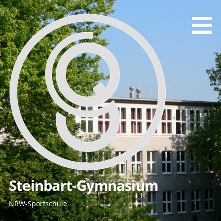
Zum
Inhalt
springen
Steinbart-Gymnasium
NRW-Sportschule