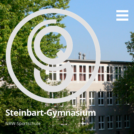
Zum
Inhalt
springen
Steinbart-Gymnasium
NRW-Sportschule