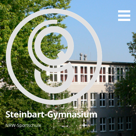
Zum
Inhalt
springen
Steinbart-Gymnasium
NRW-Sportschule