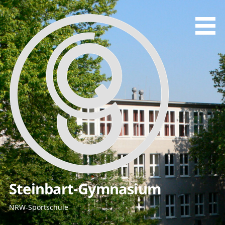
Zum
Inhalt
springen
Steinbart-Gymnasium
NRW-Sportschule