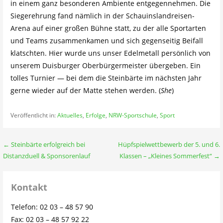
in einem ganz besonderen Ambiente entgegennehmen. Die
Siegerehrung fand nämlich in der Schauinslandreisen-
Arena auf einer großen Bühne statt, zu der alle Sportarten
und Teams zusammenkamen und sich gegenseitig Beifall
klatschten. Hier wurde uns unser Edelmetall persönlich von
unserem Duisburger Oberbürgermeister übergeben. Ein
tolles Turnier — bei dem die Steinbärte im nächsten Jahr
gerne wieder auf der Matte stehen werden. (
She
)
Veröffentlicht in:
Aktuelles
,
Erfolge
,
NRW-Sportschule
,
Sport
Beitragsnavigation
← Steinbärte erfolgreich bei
Hüpfspielwettbewerb der 5. und 6.
Distanzduell & Sponsorenlauf
Klassen – „Kleines Sommerfest“ →
Kontakt
Telefon: 02 03 – 48 57 90
Fax: 02 03 – 48 57 92 22