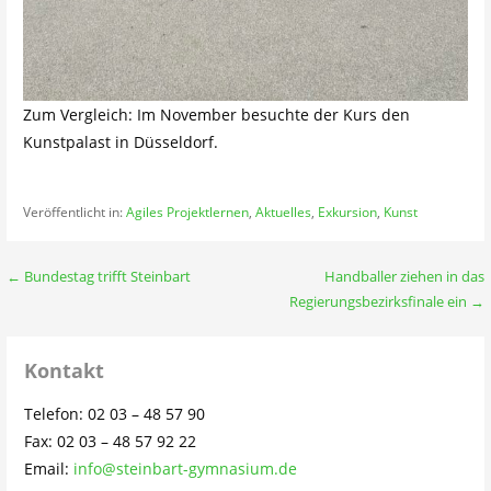
Zum Vergleich: Im November besuchte der Kurs den
Kunstpalast in Düsseldorf.
Veröffentlicht in:
Agiles Projektlernen
,
Aktuelles
,
Exkursion
,
Kunst
Beitragsnavigation
← Bundestag trifft Steinbart
Handballer ziehen in das
Regierungsbezirksfinale ein →
Kontakt
Telefon: 02 03 – 48 57 90
Fax: 02 03 – 48 57 92 22
Email:
info@steinbart-gymnasium.de