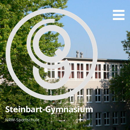
Zum
Inhalt
springen
Steinbart-Gymnasium
NRW-Sportschule