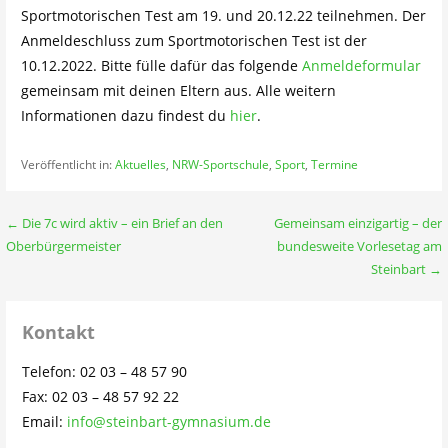
Sportmotorischen Test am 19. und 20.12.22 teilnehmen. Der
Anmeldeschluss zum Sportmotorischen Test ist der
10.12.2022. Bitte fülle dafür das folgende
Anmeldeformular
gemeinsam mit deinen Eltern aus. Alle weitern
Informationen dazu findest du
hier
.
Veröffentlicht in:
Aktuelles
,
NRW-Sportschule
,
Sport
,
Termine
Beitragsnavigation
← Die 7c wird aktiv – ein Brief an den
Gemeinsam einzigartig – der
Oberbürgermeister
bundesweite Vorlesetag am
Steinbart →
Kontakt
Telefon: 02 03 – 48 57 90
Fax: 02 03 – 48 57 92 22
Email:
info@steinbart-gymnasium.de