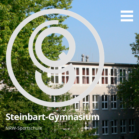
Zum
Inhalt
springen
Steinbart-Gymnasium
NRW-Sportschule