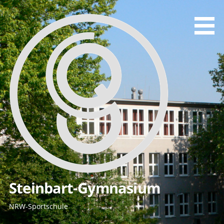
Zum
Inhalt
springen
Steinbart-Gymnasium
NRW-Sportschule