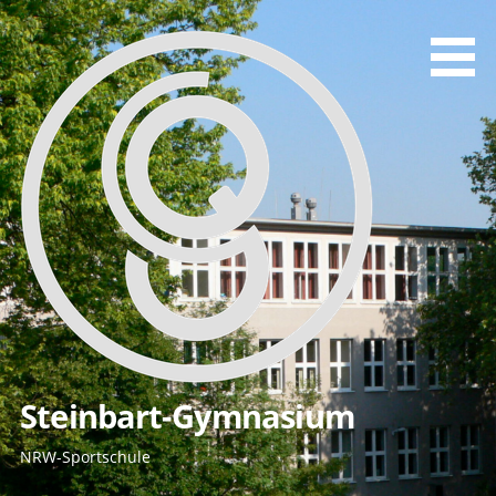
Zum
Inhalt
springen
Steinbart-Gymnasium
NRW-Sportschule