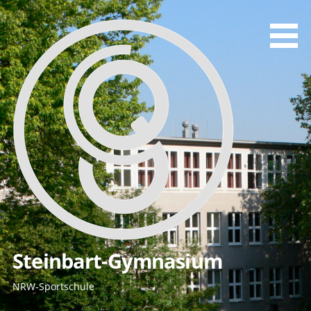
Zum
Inhalt
springen
Steinbart-Gymnasium
NRW-Sportschule